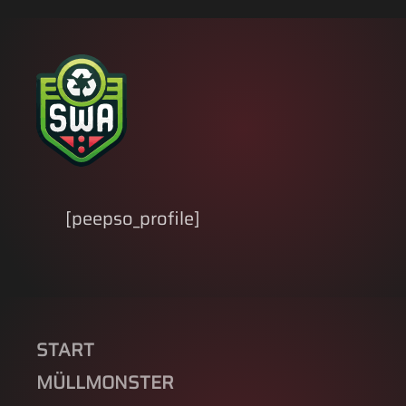
Skip to main content
[peepso_profile]
START
MÜLLMONSTER