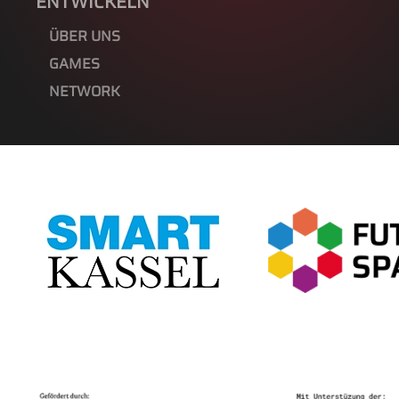
ENTWICKELN
ÜBER UNS
GAMES
NETWORK