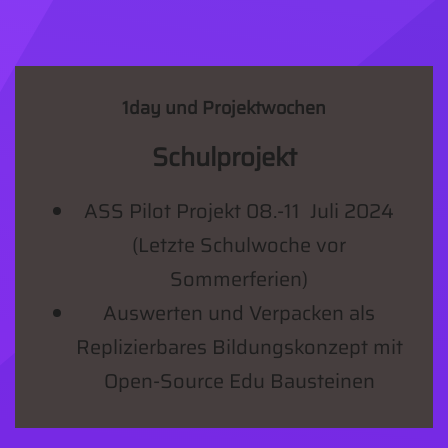
1day und Projektwochen
Schulprojekt
ASS Pilot Projekt 08.-11 Juli 2024
(Letzte Schulwoche vor
Sommerferien)
Auswerten und Verpacken als
Replizierbares Bildungskonzept mit
Open-Source Edu Bausteinen