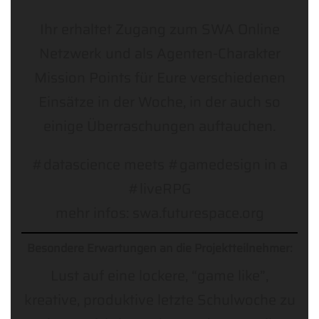
Ihr erhaltet Zugang zum SWA Online
Netzwerk und als Agenten-Charakter
Mission Points für Eure verschiedenen
Einsätze in der Woche, in der auch so
einige Überraschungen auftauchen.
#datascience meets #gamedesign in a
#liveRPG
mehr infos: swa.futurespace.org
Besondere Erwartungen an die Projektteilnehmer:
Lust auf eine lockere, “game like”,
kreative, produktive letzte Schulwoche zu