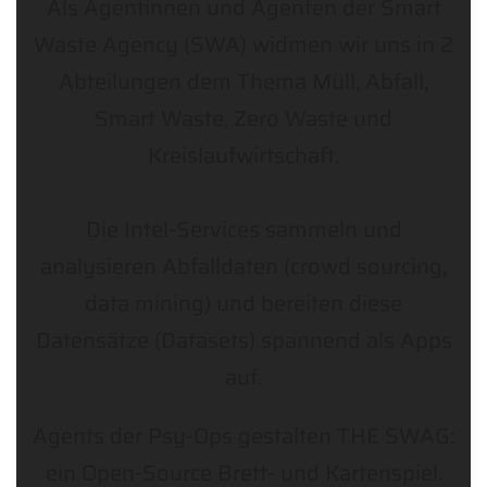
Als Agentinnen und Agenten der Smart
Waste Agency (SWA) widmen wir uns in 2
Abteilungen dem Thema Müll, Abfall,
Smart Waste, Zero Waste und
Kreislaufwirtschaft.
Die Intel-Services sammeln und
analysieren Abfalldaten (crowd sourcing,
data mining) und bereiten diese
Datensätze (Datasets) spannend als Apps
auf.
Agents der Psy-Ops gestalten THE SWAG:
ein Open-Source Brett- und Kartenspiel.